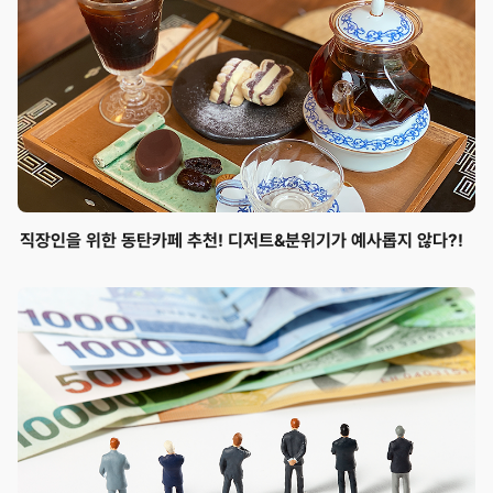
직장인을 위한 동탄카페 추천! 디저트&분위기가 예사롭지 않다?!