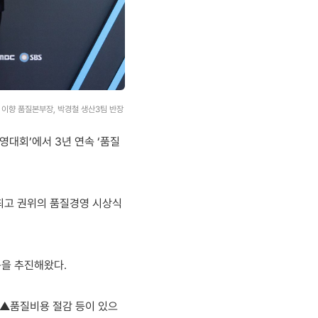
 이향 품질본부장, 박경철 생산3팀 반장
대회’에서 3년 연속 ‘품질
고 권위의 품질경영 시상식
동을 추진해왔다.
 ▲품질비용 절감 등이 있으