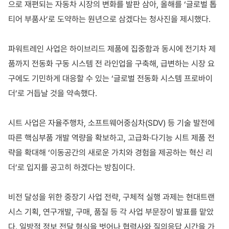
으로 재편되는 자동차 시장의 변화를 발판 삼아
,
올해를
‘
글로벌 톱
티어 부품사
’
로 도약하는 원년으로 삼겠다는 청사진을 제시했다
.
파워트레인 사업은 하이브리드 제품에 집중함과 동시에 전기차 제
품까지 전동화 구동 시스템 전 라인업을 구축해
,
급변하는 시장 요
구에도 기민하게 대응할 수 있는
‘글로벌 전동화 시스템 프로바이
더’로 거듭날 것을 약속했다
.
시트 사업은 자율주행차
,
소프트웨어중심차
(SDV)
등 기술 발전에
따른 핵심부품 개발 역량을 확보하고
,
고급화
·
다기능 시트 제품 전
략을 확대해
‘이동공간의 새로운 가치와 경험을 제공하는 혁신 리
더’로 입지를 공고히 하겠다는 방침이다
.
비전 달성을 위한 중장기 사업 전략
,
구체적 실행 과제는 현대트랜
시스 기획
,
연구개발
,
구매
,
품질 등 각 사업 부문장이 발표를 맡았
다
.
일방적 정보 전달 형식을 벗어나 협력사와 질의응답 시간을 가