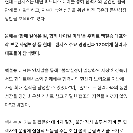
현대트랜시스는 매년 파트너스 데이를 통해 협력사와 굳건한 협력
관계를 재확인하고
,
지속가능한 성장을 위한 비전 공유와 동반성장
방안을 모색하고 있다
.
올해는
‘
함께 걸어온 길
,
함께 나아갈 미래’를 주제로 백철승 대표와
각 부문 사업부장 등 현대트랜시스 주요 경영진과
120
여개 협력사
대표들이 참석했다
.
백철승 대표는 인사말을 통해 “불확실성이 일상화된 시장 환경속에
서도 현대트랜시스와 함께해준 협력사의 헌신과 노력으로 지난해
사상 최대 실적을 달성할 수 있었다
”
며
, “
앞으로도 협력사와의 동반
성장을 경영 최우선 가치로 삼고 긴밀한 협조와 지원을 아끼지 않겠
다
”
고 밝혔다
.
행사는
AI
기술을 활용한
에너지 절감
,
불량 검사 솔루션 장비 등 협
력사의 운영에 실질적 도움을 주는 최신 설비 관람과 기술 소개로