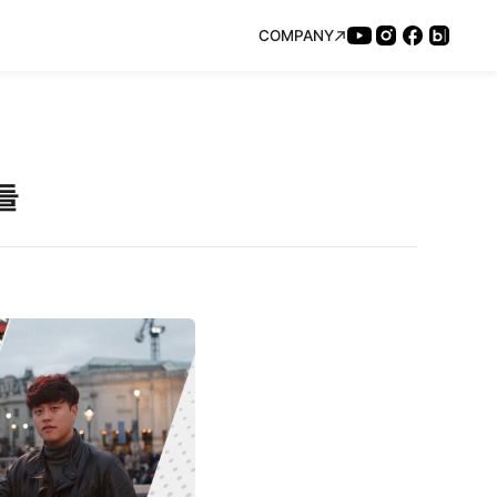
COMPANY
들