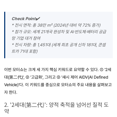
Check Point✔️
* 전시 면적: 총 38만 ㎡ (2024년 대비 약 72% 증가)
* 참가 규모: 세계 21개국 완성차 및 AI·반도체·배터리 공급
망 기업 대거 참여
* 전시 차량: 총 1,451대 (세계 최초 공개 신차 181대, 콘셉
트카 71대 포함)
이번 모터쇼는 크게 세 가지 핵심 키워드로 요약할 수 있다. ① '2세
대(第二代)', ② '고급화', 그리고 ③ '섀시 제어 AIDV(AI Defined
Vehicle)'다. 이 키워드를 중심으로 모터쇼의 주요 내용을 살펴보고
자 한다.
2. '2세대(第二代)': 양적 축적을 넘어선 질적 도
약