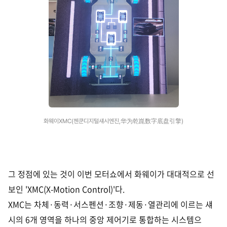
화웨이XMC(첸쿤디지털섀시엔진,华为乾崑数字底盘引擎)
그 정점에 있는 것이 이번 모터쇼에서 화웨이가 대대적으로 선
보인 'XMC(X-Motion Control)'다.
XMC는 차체·동력·서스펜션·조향·제동·열관리에 이르는 섀
시의 6개 영역을 하나의 중앙 제어기로 통합하는 시스템으