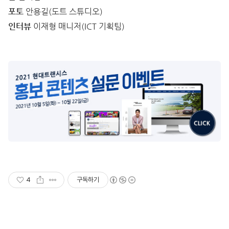
포토
안용길(도트 스튜디오)
인터뷰
이재형 매니저(ICT 기획팀)
4
구독하기