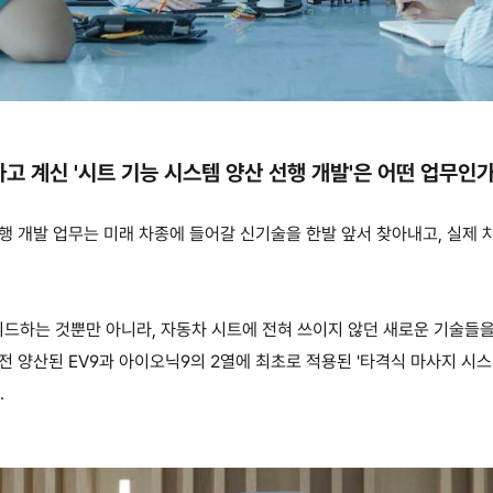
하고 계신
'
시트 기능 시스템 양산 선행 개발
'
은 어떤 업무인
선행 개발 업무는 미래 차종에 들어갈 신기술을 한발 앞서
찾아내고
,
실제 
이드하는 것뿐만 아니라
,
자동차 시트에 전혀 쓰이지 않
던 새로운 기술들
 전 양산된
EV9
과 아이오닉
9
의
2
열에 최초로 적용된
'
타격식 마사지 시
.